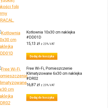
Kotłownia 10x30 cm naklejka
#DD01D
15,13
zł
z 23% VAT
Dodaj do koszyka
Free Wi-Fi, Pomieszczenie
Klimatyzowane 6x30 cm naklejka
#DR02
16,87
zł
z 23% VAT
Dodaj do koszyka