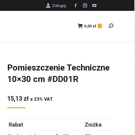
Zaloguj
Facebook
Instagram
YouTube
page
page
page
opens
opens
opens
0,00
zł
Szukaj:
0
in
in
in
new
new
new
window
window
window
Pomieszczenie Techniczne
10×30 cm #DD01R
15,13
zł
z 23% VAT
Rabat
Zniżka