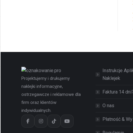
Instrukcje Apli
Naklejek
Projektujemy i drukujemy
naklejki informacyjne,
Faktura 14 dni
ostrzegawcze i reklamowe dla
firm oraz klientów
O nas
indywidualnych.
Płatność & Wy
Regulamin