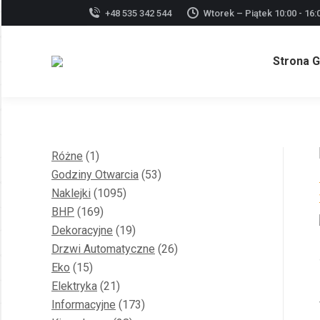
+48 535 342 544
Wtorek – Piątek 10:00 - 16:
Strona 
1
Różne
1
produkt
53
Godziny Otwarcia
53
1095
produkty
Naklejki
1095
169
produktów
BHP
169
produktów
19
Dekoracyjne
19
produktów
26
Drzwi Automatyczne
26
15
produktów
Eko
15
produktów
21
Elektryka
21
produktów
173
Informacyjne
173