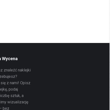
 Wycena
 znaleźć naklejki
rzebujesz?
 się z nami! Opisz
ejkę, podaj
liczbę sztuk, a
imy wizualizację
– bez