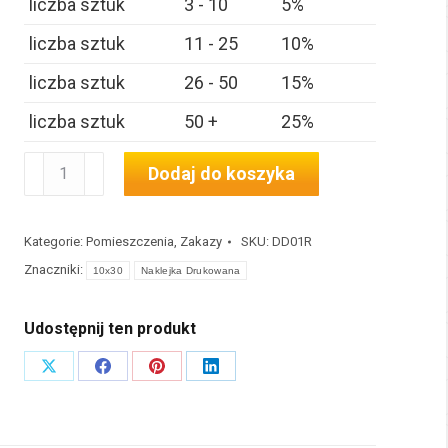
liczba sztuk
3 - 10
5%
liczba sztuk
11 - 25
10%
liczba sztuk
26 - 50
15%
liczba sztuk
50 +
25%
ilość
Dodaj do koszyka
Pomieszczenie
Techniczne
Kategorie:
Pomieszczenia
,
Zakazy
SKU:
DD01R
10x30
Znaczniki:
10x30
Naklejka Drukowana
cm
#DD01R
Udostępnij ten produkt
Share
Share
Share
Share
on
on
on
on
X
Facebook
Pinterest
LinkedIn