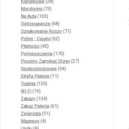
28
produkty
Kierunkowe
28
73
produktów
Monitoring
73
103
produkty
Na Auta
103
produkty
68
Ostrzegawcze
68
produktów
71
Oznakowanie Koszy
71
52
produktów
Pchnij - Ciągnij
52
45
produkty
Płatności
45
produktów
170
Pomieszczenia
170
produktów
27
Prosimy Zamykać Drzwi
27
54
produktów
Społecznościowe
54
11
produkty
Strefa Palenia
11
120
produktów
Toaleta
120
19
produktów
Wi-Fi
19
produktów
134
Zakazy
134
produkty
61
Zakaz Palenia
61
31
produktów
Zwierzęta
31
4
produktów
Magnesy
4
9
produkty
Ulotki
9