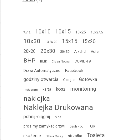
produktów
10x10
10x15
10x25
10x27.5
7x12
10x30
15x15
15x20
13.3x20
20x30
20x20
30x30
Alkohol
Auto
BHP
COVID-19
BLIK
Cisza Nocna
Drzwi Automatyczne
Facebook
godziny otwarcia
Gotówka
Google
monitoring
kosz
karta
Instagram
naklejka
Naklejka Drukowana
pchnij-ciągnij
pies
QR
prosimy zamykać drzwi
push - pull
Toaleta
skażenie
strzałka
Strefa Ciszy