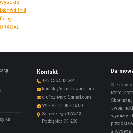
kacji
Darmowa
Kontakt
+48 535 342 544
Nie możesz
kontakt@oznakowanie.pro
?
której pot
graficznypro@gmail.com
Skontaktuj
Wt - Pt: 10:00 - 16:00
swoją nakl
Sobieskiego 12A/13
wymiary i 
syłka
Poddębice 99-200
przedstaw
z wyceną 