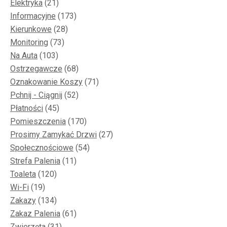
produktów
21
Elektryka
21
produktów
173
Informacyjne
173
28
produkty
Kierunkowe
28
73
produktów
Monitoring
73
103
produkty
Na Auta
103
produkty
68
Ostrzegawcze
68
produktów
71
Oznakowanie Koszy
71
52
produktów
Pchnij - Ciągnij
52
45
produkty
Płatności
45
produktów
170
Pomieszczenia
170
produktów
27
Prosimy Zamykać Drzwi
27
54
produktów
Społecznościowe
54
11
produkty
Strefa Palenia
11
120
produktów
Toaleta
120
19
produktów
Wi-Fi
19
produktów
134
Zakazy
134
produkty
61
Zakaz Palenia
61
31
produktów
Zwierzęta
31