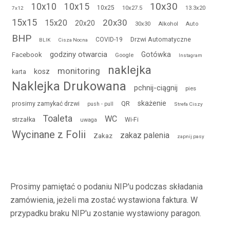
10x30
10x10
10x15
10x25
10x27.5
13.3x20
7x12
15x15
20x30
15x20
20x20
30x30
Alkohol
Auto
BHP
Drzwi Automatyczne
COVID-19
BLIK
Cisza Nocna
godziny otwarcia
Gotówka
Facebook
Google
Instagram
naklejka
monitoring
kosz
karta
Naklejka Drukowana
pchnij-ciągnij
pies
QR
skażenie
prosimy zamykać drzwi
push - pull
Strefa Ciszy
Toaleta
WC
strzałka
Wi-Fi
uwaga
Wycinane z Folii
zakaz palenia
Zakaz
zapnij pasy
Prosimy pamiętać o podaniu NIP'u podczas składania
zamówienia, jeżeli ma zostać wystawiona faktura. W
przypadku braku NIP'u zostanie wystawiony paragon.