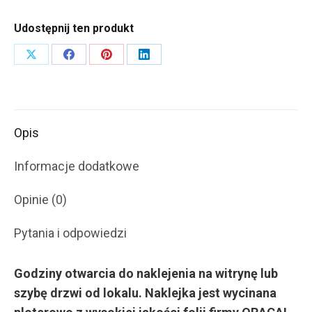
naklejka
Udostępnij ten produkt
#G0201
Share
Share
Share
Share
on
on
on
on
X
Facebook
Pinterest
LinkedIn
Opis
Informacje dodatkowe
Opinie (0)
Pytania i odpowiedzi
Godziny otwarcia do naklejenia na witrynę lub
szybę drzwi od lokalu. Naklejka jest wycinana