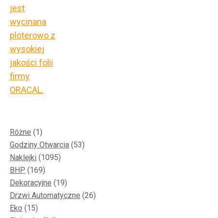
1
Różne
1
produkt
53
Godziny Otwarcia
53
1095
produkty
Naklejki
1095
169
produktów
BHP
169
produktów
19
Dekoracyjne
19
produktów
26
Drzwi Automatyczne
26
15
produktów
Eko
15