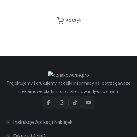
Koszyk
Projektujemy i drukujemy naklejki informacyjne, ostrzegawcze
i reklamowe dla firm oraz klientów indywidualnych.
Instrukcje Aplikacji Naklejek
Faktura 14 dni?