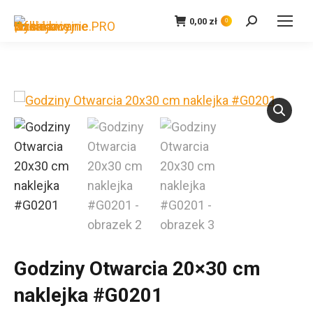
0,00
zł
Szukaj:
0
Godziny Otwarcia 20×30 cm
naklejka #G0201