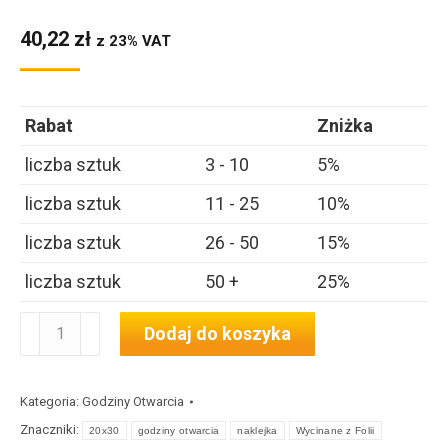
40,22
zł
z 23% VAT
Rabat
Zniżka
liczba sztuk
3 - 10
5%
liczba sztuk
11 - 25
10%
liczba sztuk
26 - 50
15%
liczba sztuk
50 +
25%
ilość
Dodaj do koszyka
Godziny
Otwarcia
Kategoria:
Godziny Otwarcia
20x30
Znaczniki:
20x30
godziny otwarcia
naklejka
Wycinane z Folii
cm