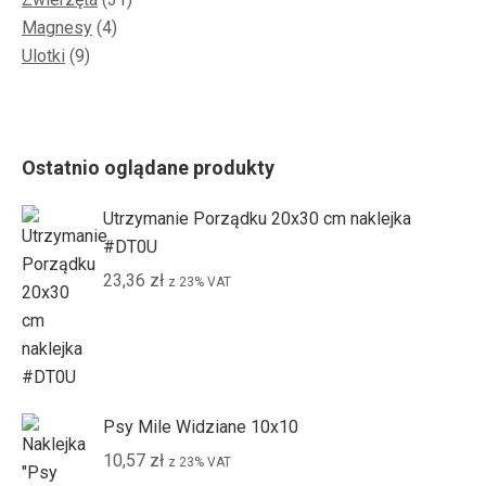
4
produktów
Magnesy
4
9
produkty
Ulotki
9
produktów
Ostatnio oglądane produkty
Utrzymanie Porządku 20x30 cm naklejka
#DT0U
23,36
zł
z 23% VAT
Psy Mile Widziane 10x10
10,57
zł
z 23% VAT